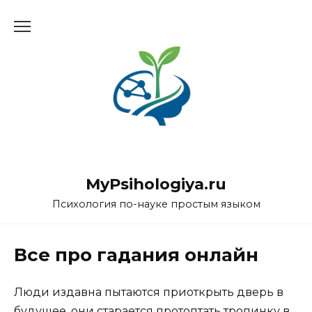
Перейти
к
содержанию
MyPsihologiya.ru
Психология по-науке простым языком
Все про гадания онлайн
Люди издавна пытаются приоткрыть дверь в
будущее, они старается протоптать тропинку в