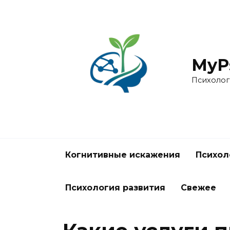
Перейти
к
содержанию
MyPs
Психолог
Когнитивные искажения
Психол
Психология развития
Свежее