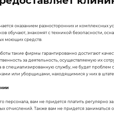
предоставляет клини
ается оказанием разносторонних и комплексных усл
в обучают, знакомят с техникой безопасности, ос
ых моющих средств.
боты такие фирмы гарантированно достигают качест
тственность за деятельность, осуществляемую их со
 в специализированную службу, не будет проблем 
ками или уборщицами, находящимися у них в штате
ании
 персонала, вам не придется платить регулярно за
вых отчислений. Также вам не придется заниматься