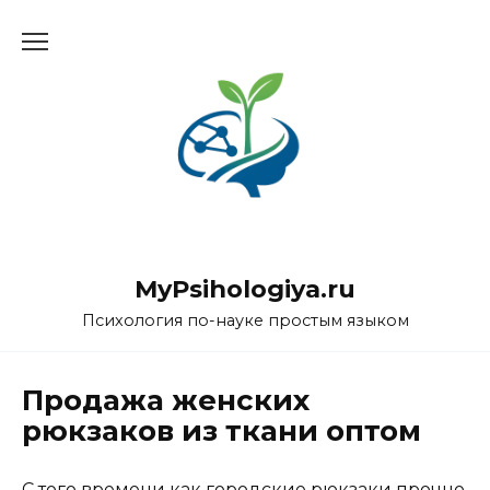
Перейти
к
содержанию
MyPsihologiya.ru
Психология по-науке простым языком
Продажа женских
рюкзаков из ткани оптом
С того времени как городские рюкзаки прочно