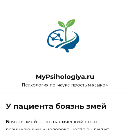
Перейти
к
содержанию
MyPsihologiya.ru
Психология по-науке простым языком
У пациента боязнь змей
Б
оязнь змей — это панический страх,
возникающий у человека, когда он видит