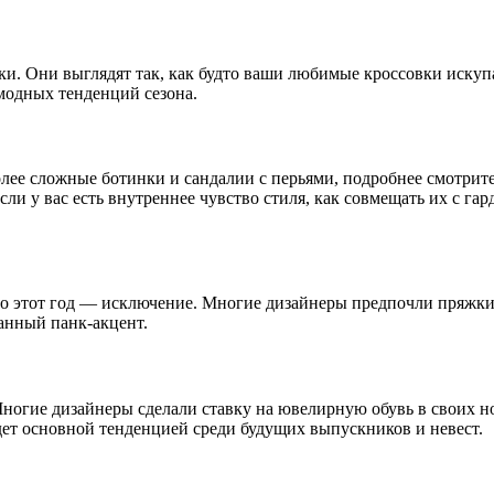
ки. Они выглядят так, как будто ваши любимые кроссовки искупал
модных тенденций сезона.
лее сложные ботинки и сандалии с перьями, подробнее смотрит
ли у вас есть внутреннее чувство стиля, как совмещать их с гар
но этот год — исключение. Многие дизайнеры предпочли пряжки 
жанный панк-акцент.
ногие дизайнеры сделали ставку на ювелирную обувь в своих н
удет основной тенденцией среди будущих выпускников и невест.