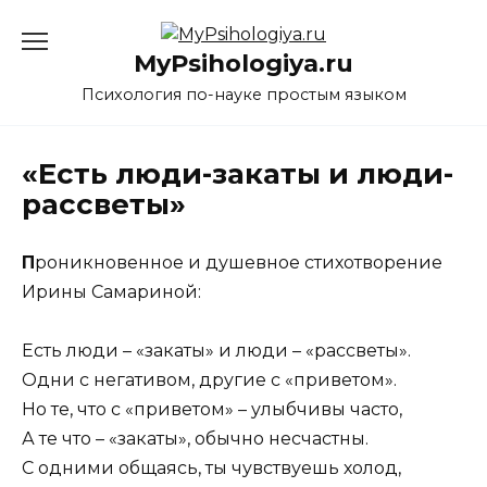
Перейти
к
MyPsihologiya.ru
содержанию
Психология по-науке простым языком
«Есть люди-закаты и люди-
рассветы»
П
роникновенное и душевное стихотворение
Ирины Самариной:
Есть люди – «закаты» и люди – «рассветы».
Одни с негативом, другие с «приветом».
Но те, что с «приветом» – улыбчивы часто,
А те что – «закаты», обычно несчастны.
С одними общаясь, ты чувствуешь холод,