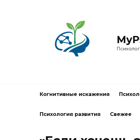
Перейти
к
содержанию
MyPs
Психолог
Когнитивные искажения
Психол
Психология развития
Свежее