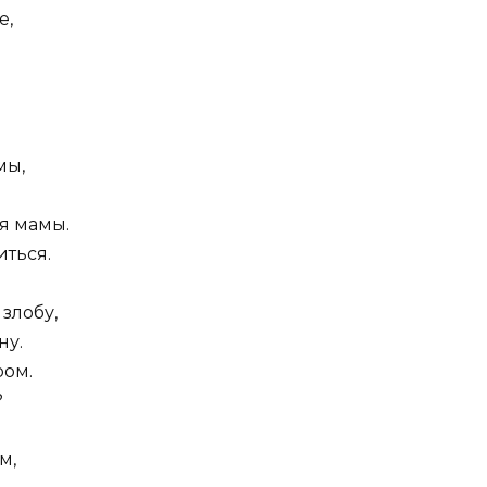
е,
мы,
я мамы.
иться.
 злобу,
ну.
ром.
?
м,