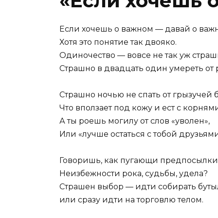
«Если хочешь 
Если хочешь о важном — давай о важ
Хотя это понятие так двояко.
Одиночество — вовсе не так уж страш
Страшно в двадцать один умереть от 
Страшно ночью не спать от грызучей 
Что вползает под кожу и ест с корнями
А ты роешь могилу от слов «уволен»,
Или «лучше остаться с тобой друзьями
Говоришь, как пугающи предпосылки
Неизбежности рока, судьбы, удела?
Страшен выбор — идти собирать буты
или сразу идти на торговлю телом.