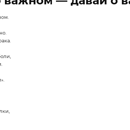
о важном — давай о 
ном.
но.
рака.
боли,
.
».
лки,