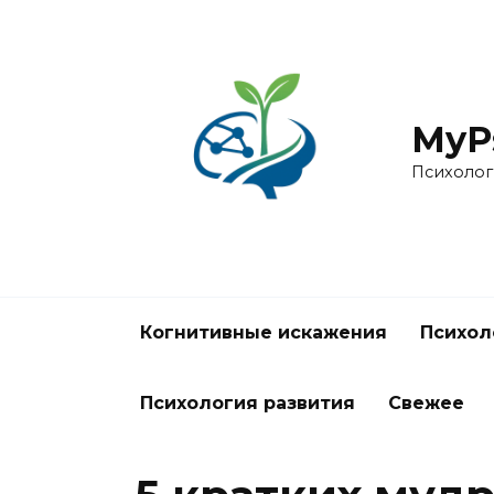
Перейти
к
содержанию
MyPs
Психолог
Когнитивные искажения
Психол
Психология развития
Свежее