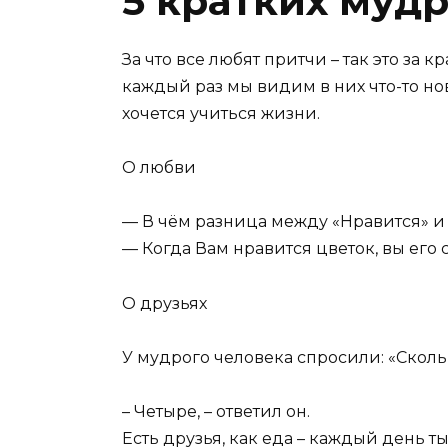
5 кратких муд
За что все любят притчи – так это за
каждый раз мы видим в них что-то но
хочется учиться жизни.
О любви
— В чём разница между «Нравится» и
— Когда Вам нравится цветок, вы его 
О друзьях
У мудрого человека спросили: «Скол
– Четыре, – ответил он.
Есть друзья, как еда – каждый день т