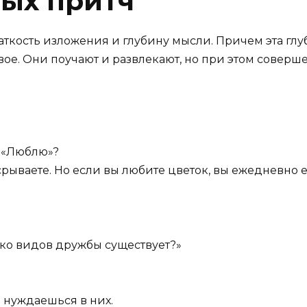
рых притч
 краткость изложения и глубину мысли. Причем эта г
вое. Они поучают и развлекают, но при этом соверш
 «Люблю»?
срываете. Но если вы любите цветок, вы ежедневно е
ько видов дружбы существует?»
ы нуждаешься в них.