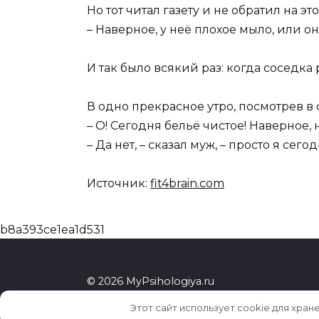
Но тот читал газету и не обратил на э
– Наверное, у неё плохое мыло, или он
И так было всякий раз: когда соседка
В одно прекрасное утро, посмотрев в 
– О! Сегодня бельё чистое! Наверное, 
– Да нет, – сказал муж, – просто я се
Источник:
fit4brain.com
b8a393ce1ea1d531
© 2026 MyPsihologiya.ru
Этот сайт использует cookie для хран